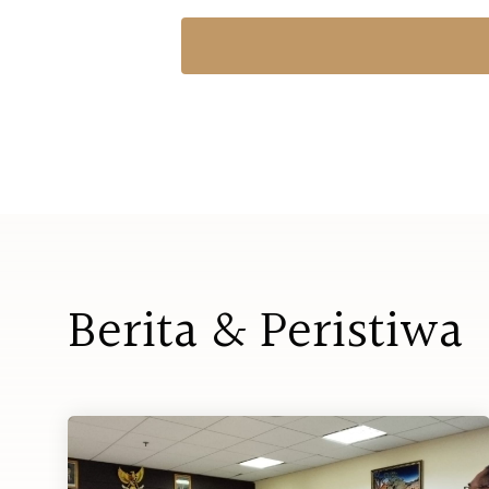
B
e
r
i
t
a
&
P
e
r
i
s
t
i
w
a