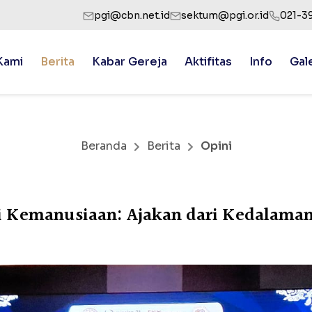
pgi@cbn.net.id
sektum@pgi.or.id
021-3
Kami
Berita
Kabar Gereja
Aktifitas
Info
Gal
Beranda
Berita
Opini
i Kemanusiaan: Ajakan dari Kedalama