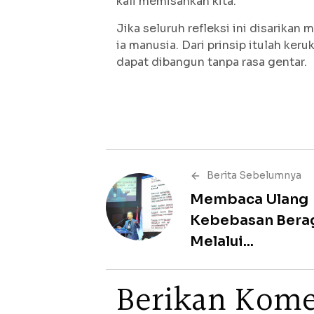
kali memisahkan kita.
Jika seluruh refleksi ini disarika
ia manusia. Dari prinsip itulah k
dapat dibangun tanpa rasa gentar.
Berita Sebelumnya
Membaca Ulang
Kebebasan Ber
Melalui...
B
e
r
i
k
a
n
K
o
m