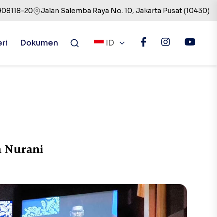
908118-20
Jalan Salemba Raya No. 10, Jakarta Pusat (10430)
eri
Dokumen
ID
n Nurani