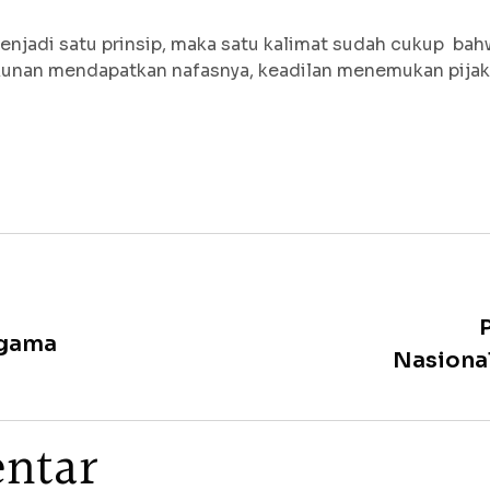
n menjadi satu prinsip, maka satu kalimat sudah cukup ba
erukunan mendapatkan nafasnya, keadilan menemukan pij
agama
Nasional
e
n
t
a
r