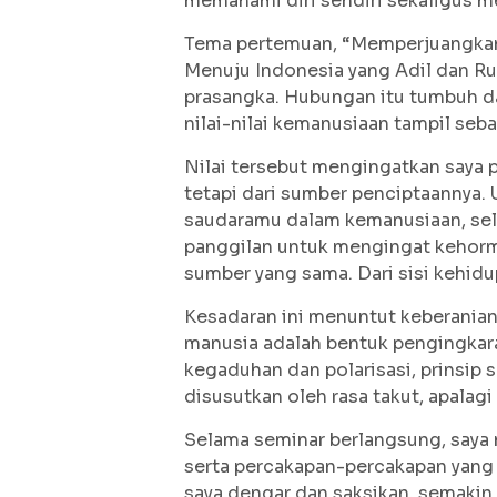
memahami diri sendiri sekaligus m
Tema pertemuan, “Memperjuangkan
Menuju Indonesia yang Adil dan R
prasangka. Hubungan itu tumbuh da
nilai-nilai kemanusiaan tampil seb
Nilai tersebut mengingatkan saya 
tetapi dari sumber penciptaannya.
saudaramu dalam kemanusiaan, sela
panggilan untuk mengingat kehorma
sumber yang sama. Dari sisi kehidu
Kesadaran ini menuntut keberanian 
manusia adalah bentuk pengingkara
kegaduhan dan polarisasi, prinsip 
disusutkan oleh rasa takut, apalagi
Selama seminar berlangsung, saya
serta percakapan-percakapan yang 
saya dengar dan saksikan, semakin