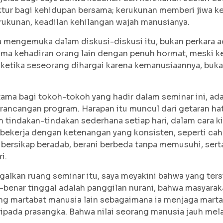
tur bagi kehidupan bersama; kerukunan memberi jiwa kep
rukunan, keadilan kehilangan wajah manusianya.
mengemuka dalam diskusi-diskusi itu, bukan perkara ad
rima kehadiran orang lain dengan penuh hormat, meski k
r ketika seseorang dihargai karena kemanusiaannya, buk
tama bagi tokoh-tokoh yang hadir dalam seminar ini, ada
 rancangan program. Harapan itu muncul dari getaran ha
m tindakan-tindakan sederhana setiap hari, dalam cara k
 bekerja dengan ketenangan yang konsisten, seperti cah
 bersikap beradab, berani berbeda tanpa memusuhi, sert
i.
ggalkan ruang seminar itu, saya meyakini bahwa yang ter
benar tinggal adalah panggilan nurani, bahwa masyaraka
ng martabat manusia lain sebagaimana ia menjaga martab
ripada prasangka. Bahwa nilai seorang manusia jauh mel