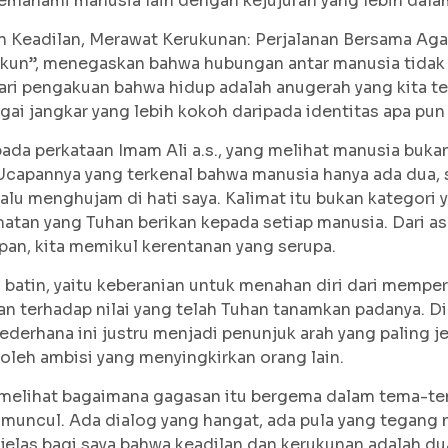
emahami manusia lain dengan kejujuran yang lebih dala
 Keadilan, Merawat Kerukunan: Perjalanan Bersama A
ukun”, menegaskan bahwa hubungan antar manusia tidak
ri pengakuan bahwa hidup adalah anugerah yang kita teri
agai jangkar yang lebih kokoh daripada identitas apa pun
pada perkataan Imam Ali a.s., yang melihat manusia buk
 Ucapannya yang terkenal bahwa manusia hanya ada dua,
lu menghujam di hati saya. Kalimat itu bukan kategori 
tan yang Tuhan berikan kepada setiap manusia. Dari asa
pan, kita memikul kerentanan yang serupa.
batin, yaitu keberanian untuk menahan diri dari memper
n terhadap nilai yang telah Tuhan tanamkan padanya. 
sederhana ini justru menjadi penunjuk arah yang paling j
 oleh ambisi yang menyingkirkan orang lain.
 melihat bagaimana gagasan itu bergema dalam tema-te
muncul. Ada dialog yang hangat, ada pula yang tegang n
 jelas bagi saya bahwa keadilan dan kerukunan adalah d