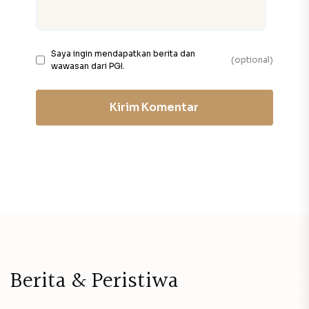
Saya ingin mendapatkan berita dan
(optional)
wawasan dari PGI.
Kirim Komentar
B
e
r
i
t
a
&
P
e
r
i
s
t
i
w
a