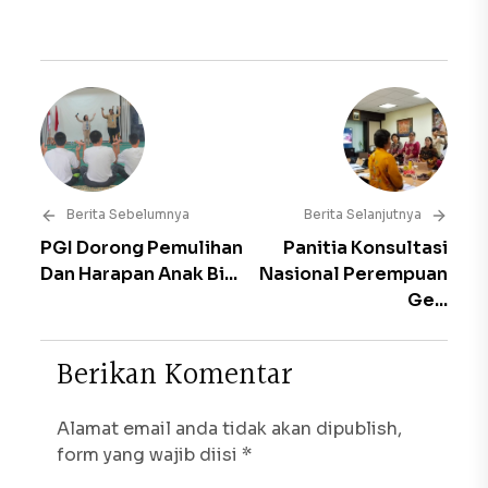
Berita Sebelumnya
Berita Selanjutnya
PGI Dorong Pemulihan
Panitia Konsultasi
Dan Harapan Anak Bi...
Nasional Perempuan
Ge...
B
e
r
i
k
a
n
K
o
m
e
n
t
a
r
Alamat email anda tidak akan dipublish,
form yang wajib diisi *