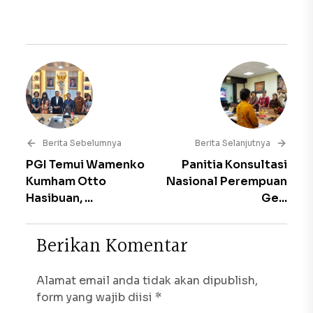
Berita Sebelumnya
Berita Selanjutnya
PGI Temui Wamenko
Panitia Konsultasi
Kumham Otto
Nasional Perempuan
Hasibuan, ...
Ge...
B
e
r
i
k
a
n
K
o
m
e
n
t
a
r
Alamat email anda tidak akan dipublish,
form yang wajib diisi *