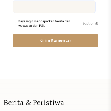
Saya ingin mendapatkan berita dan
(optional)
wawasan dari PGI.
Kirim Komentar
B
e
r
i
t
a
&
P
e
r
i
s
t
i
w
a