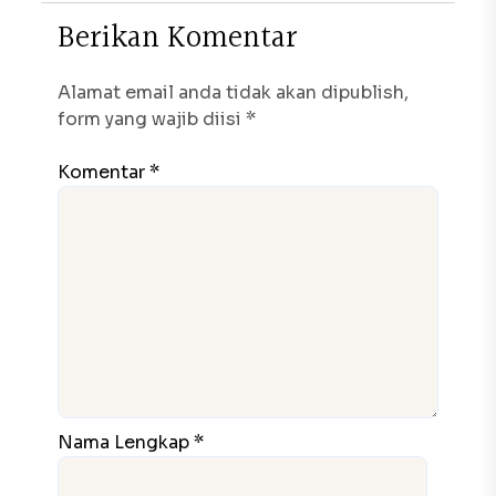
B
e
r
i
k
a
n
K
o
m
e
n
t
a
r
Alamat email anda tidak akan dipublish,
form yang wajib diisi *
Komentar *
Nama Lengkap *