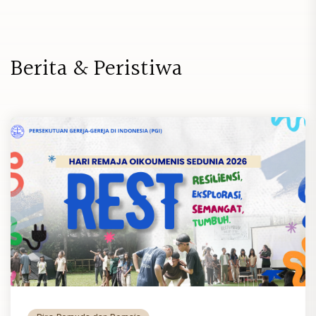
B
e
r
i
t
a
&
P
e
r
i
s
t
i
w
a