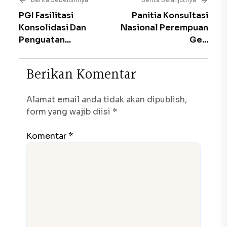
PGI Fasilitasi
Panitia Konsultasi
Konsolidasi Dan
Nasional Perempuan
Penguatan...
Ge...
B
e
r
i
k
a
n
K
o
m
e
n
t
a
r
Alamat email anda tidak akan dipublish,
form yang wajib diisi *
Komentar *