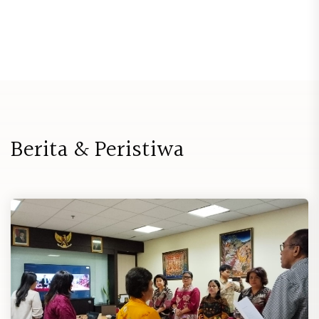
B
e
r
i
t
a
&
P
e
r
i
s
t
i
w
a