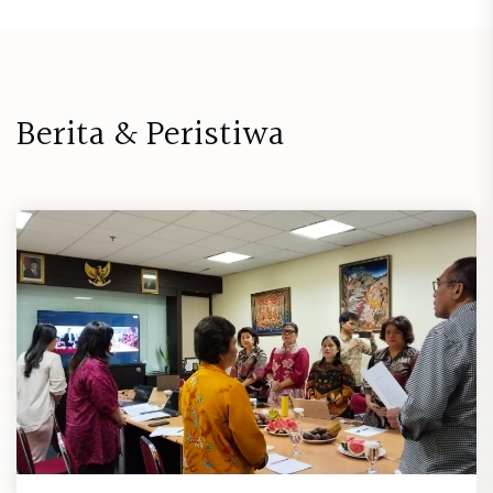
B
e
r
i
t
a
&
P
e
r
i
s
t
i
w
a