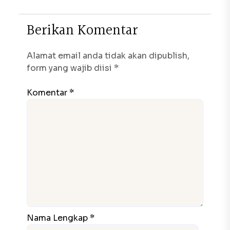
B
e
r
i
k
a
n
K
o
m
e
n
t
a
r
Alamat email anda tidak akan dipublish,
form yang wajib diisi *
Komentar *
Nama Lengkap *