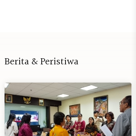
B
e
r
i
t
a
&
P
e
r
i
s
t
i
w
a