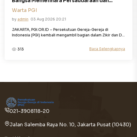
Bangsa Memelihara Persaudaraan dan...
Warta PGI
by
admin
03 Aug 2026 20:21
JAKARTA, PGI.OR.ID – Persekutuan Gereja-Gereja di
Indonesia (PGI) kembali mengambil bagian dalam Zikir dan D...
Baca Selengkapnya
313
021-3908118-20
Jalan Salemba Raya No. 10, Jakarta Pusat (10430)