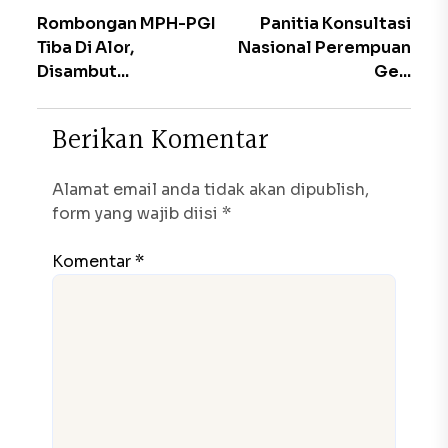
Rombongan MPH-PGI
Panitia Konsultasi
Tiba Di Alor,
Nasional Perempuan
Disambut...
Ge...
B
e
r
i
k
a
n
K
o
m
e
n
t
a
r
Alamat email anda tidak akan dipublish,
form yang wajib diisi *
Komentar *