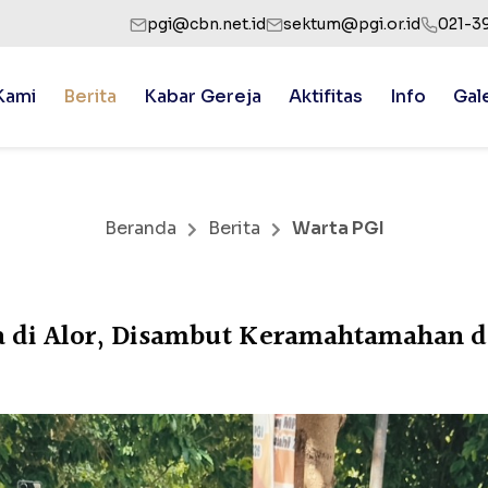
pgi@cbn.net.id
sektum@pgi.or.id
021-3
Kami
Berita
Kabar Gereja
Aktifitas
Info
Gal
Beranda
Berita
Warta PGI
di Alor, Disambut Keramahtamahan d