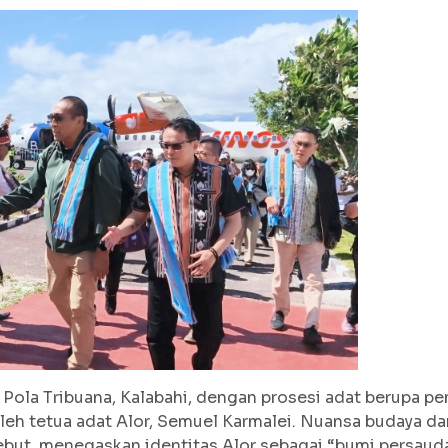
 Pola Tribuana, Kalabahi, dengan prosesi adat berupa p
h tetua adat Alor, Semuel Karmalei. Nuansa budaya da
ebut, menegaskan identitas Alor sebagai “bumi persaudar