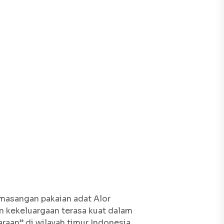
emasangan pakaian adat Alor
n kekeluargaan terasa kuat dalam
aan” di wilayah timur Indonesia.