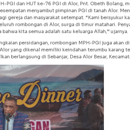
H-PGI dan HUT ke-76 PGI di Alor, Pnt. Obeth Bolang, m
 kesempatan menyambut pimpinan PGI di tanah Alor. Me
agi gereja dan masyarakat setempat. “Kami bersyukur 
uruh rombongan di Alor, surga di timur matahari. Peny
bahwa kita semua adalah satu keluarga Allah,” ujarnya.
 rangkaian persidangan, rombongan MPH-PGI juga akan d
Alor yang dikenal memiliki keindahan terumbu karang te
kan berlangsung di Sebanjar, Desa Alor Besar, Kecamata