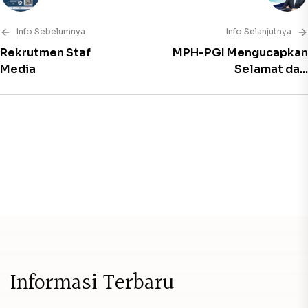
Info Sebelumnya
Info Selanjutnya
Rekrutmen Staf
MPH-PGI Mengucapkan
Media
Selamat da...
I
n
f
o
r
m
a
s
i
T
e
r
b
a
r
u