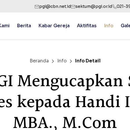
pgi@cbn.net.id
sektum@pgi.or.id
021-3
Kami
Berita
Kabar Gereja
Aktifitas
Info
Gal
Beranda
Info
Info Detail
I Mengucapkan 
es kepada Handi I
MBA., M.Com