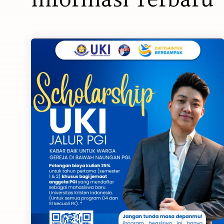
I
n
f
o
r
m
a
s
i
T
e
r
b
a
r
u