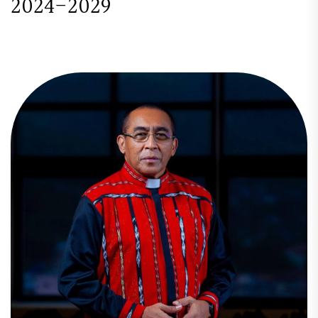
2
0
2
4
-
2
0
2
9