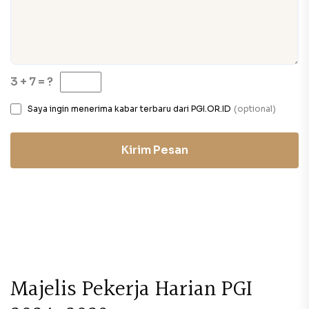
3 + 7 = ?
Saya ingin menerima kabar terbaru dari PGI.OR.ID
(optional)
Kirim Pesan
M
a
j
e
l
i
s
P
e
k
e
r
j
a
H
a
r
i
a
n
P
G
I