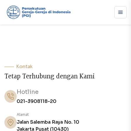
Kontak
T
e
t
a
p
T
e
r
h
u
b
u
n
g
d
e
n
g
a
n
K
a
m
i
Hotline
021-3908118-20
Alamat
Jalan Salemba Raya No. 10
Jakarta Pusat (10430)